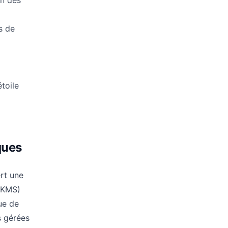
on des
s de
étoile
ques
rt une
 (KMS)
que de
s gérées