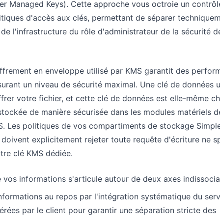
mer Managed Keys). Cette approche vous octroie un contrôl
litiques d'accès aux clés, permettant de séparer techniquem
 de l'infrastructure du rôle d'administrateur de la sécurité d
frement en enveloppe utilisé par KMS garantit des perfor
surant un niveau de sécurité maximal. Une clé de données 
frer votre fichier, et cette clé de données est elle-même ch
 stockée de manière sécurisée dans les modules matériels d
S. Les politiques de vos compartiments de stockage Simpl
doivent explicitement rejeter toute requête d'écriture ne sp
votre clé KMS dédiée.
 vos informations s'articule autour de deux axes indissocia
nformations au repos par l'intégration systématique du se
érées par le client pour garantir une séparation stricte des