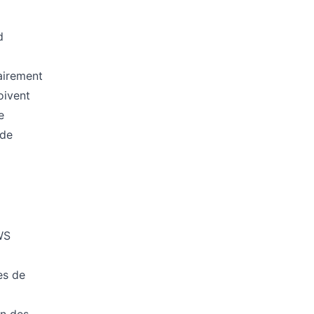
d
airement
oivent
e
 de
WS
es de