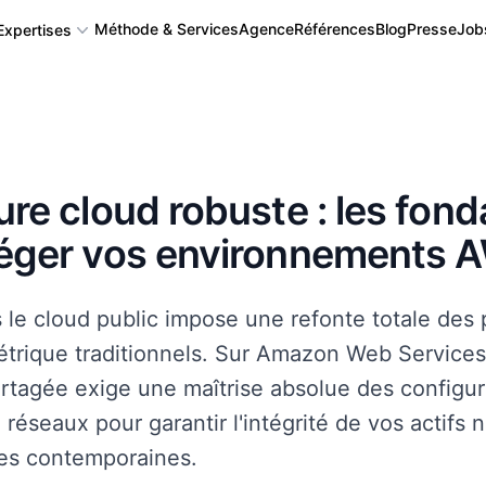
Méthode & Services
Agence
Références
Blog
Presse
Job
Expertises
Application mobile
ure cloud robuste : les fond
Application Web, Logiciel et SAAS
téger vos environnements 
Back-office, CMS, CRM
s le cloud public impose une refonte totale des
étrique traditionnels. Sur Amazon Web Services,
Algorithme complexe, Intégration IA
artagée exige une maîtrise absolue des configur
 réseaux pour garantir l'intégrité de vos actifs
Autres : API, Serveur IoT, Blockchain...
es contemporaines.