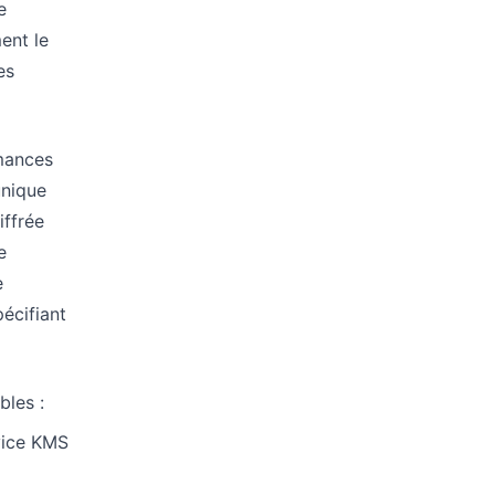
e
ent le
es
mances
unique
iffrée
e
e
écifiant
bles :
rvice KMS