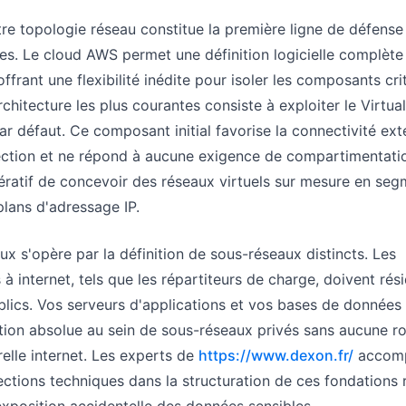
re topologie réseau constitue la première ligne de défense
es. Le cloud AWS permet une définition logicielle complète
offrant une flexibilité inédite pour isoler les composants cri
rchitecture les plus courantes consiste à exploiter le Virtual
r défaut. Ce composant initial favorise la connectivité ext
ection et ne répond à aucune exigence de compartimentati
mpératif de concevoir des réseaux virtuels sur mesure en se
lans d'adressage IP.
ux s'opère par la définition de sous-réseaux distincts. Les
 internet, tels que les répartiteurs de charge, doivent rés
lics. Vos serveurs d'applications et vos bases de données
ation absolue au sein de sous-réseaux privés sans aucune r
relle internet. Les experts de
https://www.dexon.fr/
accom
rections techniques dans la structuration de ces fondations