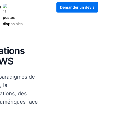
s
Demander un devis
ations
AWS
 paradigmes de
 la
ations, des
 numériques face