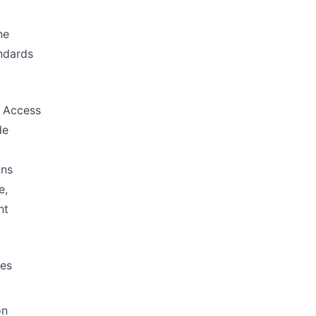
ne
ndards
d Access
de
ons
e,
nt
les
on