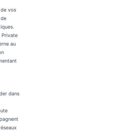
 de vos
 de
tiques.
 Private
erne au
on
gmentant
ider dans
oute
pagnent
 réseaux