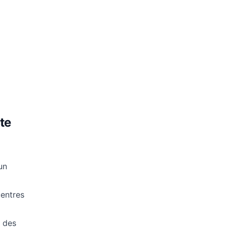
te
un
centres
n des