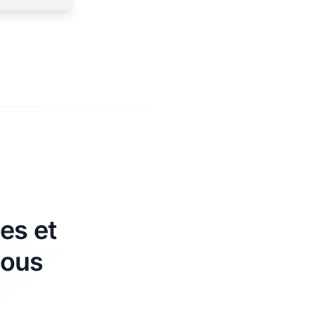
es et
nous