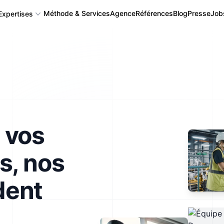
Méthode & Services
Agence
Références
Blog
Presse
Job
Expertises
Application mobile
Application Web, Logiciel et SAAS
 vos
Back-office, CMS, CRM
s, nos
Algorithme complexe, Intégration IA
dent
Autres : API, Serveur IoT, Blockchain...