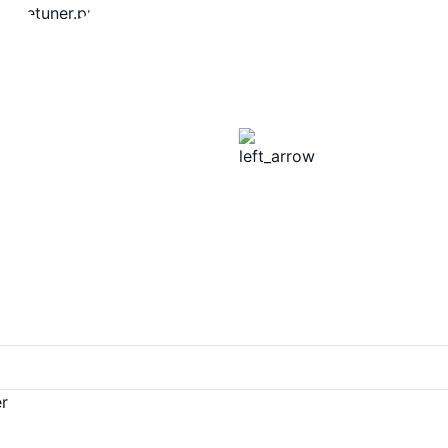
dation Orange, l’application
pour les professionnels de
t de jouer et de tester
e pendant leurs concerts ou
innovant est conçu sur
 et les compositeurs
liorer leur travail.
nnaire, jouer et chanter à
sible. Cette application est
rictement réservée à un
erne aux différents