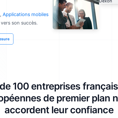
Audit, Conseil et Stratégie
,
Applications mobiles
t vers son succès.
Appelez-nous au 01 87 66 10 43
mesure
 de 100 entreprises français
opéennes de premier plan 
accordent leur confiance