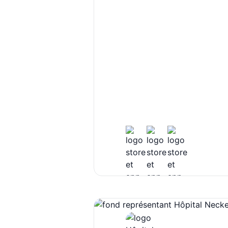
En partenariat avec la Fon
E-tuner a été développée 
la musique, leur permettan
n’importe quelle fréquenc
répétitions.
Ce diapason électronique 
mesure pour les chanteurs
lire plus
souhaitant simplifier et amé
Grâce à cet outil révolutio
l’infini est maintenant pos
cependant actuellement st
usage professionnel et int
organismes partenaires.