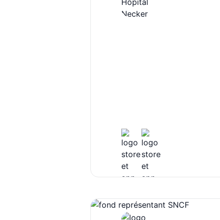
Hôpital 
L'hôpital Necker-Enfants 
hospitalier qui constitue d
groupes hospitaliers de l'
Hôpitaux de Paris.
Le logiciel D2M (Applicati
fournir une solution intég
professionnels de la santé 
lire plus
l'hôpital Necker, afin de fac
des patients, de leur alime
Les différents modules du
de gérer efficacement les 
aliments, les rations diétét
par email.
Le module "Patient" permet 