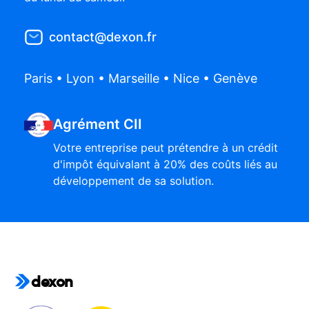
contact@dexon.fr
Paris • Lyon • Marseille • Nice • Genève
Agrément CII
Votre entreprise peut prétendre à un crédit
d'impôt équivalant à 20% des coûts liés au
développement de sa solution.
dexon