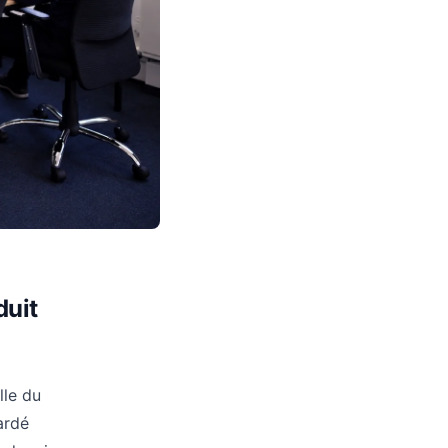
duit
lle du
ardé