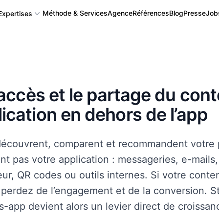
Méthode & Services
Agence
Références
Blog
Presse
Job
Expertises
Application mobile
l’accès et le partage du con
Application Web, Logiciel et SAAS
lication en dehors de l’app
Back-office, CMS, CRM
 découvrent, comparent et recommandent votre 
nt pas votre application : messageries, e-mails
Algorithme complexe, Intégration IA
ur, QR codes ou outils internes. Si votre conten
 perdez de l’engagement et de la conversion. St
Autres : API, Serveur IoT, Blockchain...
s-app devient alors un levier direct de croissan