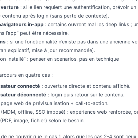
uverture
: si le lien requiert une authentification, prévoir un
 contenu après login (sans perte de contexte).
navigateurs in-app
: certains ouvrent mal les deep links ; 
ns l’app” peut être nécessaire.
ons
: si une fonctionnalité n’existe pas dans une ancienne ve
cran explicatif, mise à jour recommandée).
non installé” : penser en scénarios, pas en technique
rcours en quatre cas :
lisateur connecté
: ouverture directe et contenu affiché.
ilisateur déconnecté
: login puis retour sur le contenu.
 page web de prévisualisation + call-to-action.
(MDM, offline, SSO imposé) : expérience web renforcée, o
(PDF, image, fichier) selon le besoin.
t de ne couvrir que le cas 1, alors que les cas 2-4 sont ceux