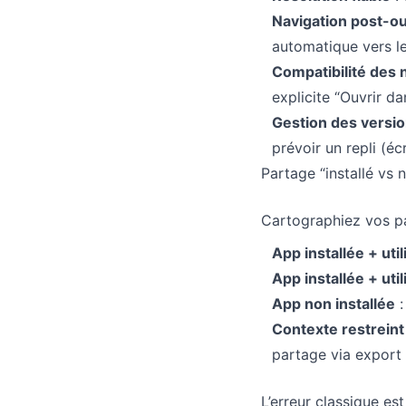
Navigation post-o
automatique vers le
Compatibilité des 
explicite “Ouvrir da
Gestion des versi
prévoir un repli (é
Partage “installé vs 
Cartographiez vos pa
App installée + uti
App installée + ut
App non installée
:
Contexte restreint
partage via export 
L’erreur classique es