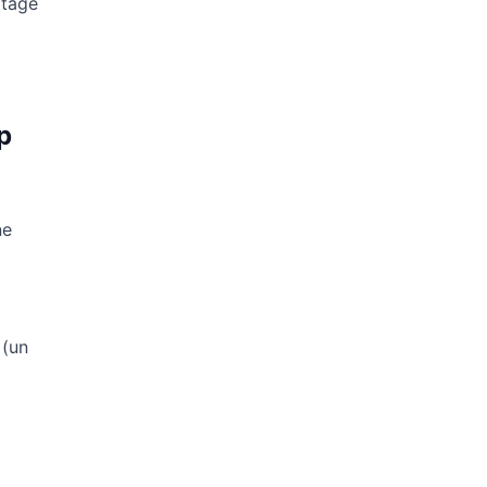
rtage
p
ne
 (un