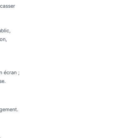
 casser
blic,
on,
on écran ;
se.
rgement.
.