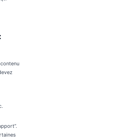
:
e contenu
 devez
c.
pport”.
rtaines