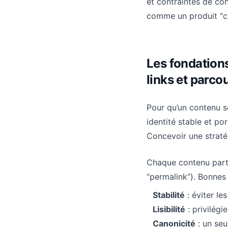
et contraintes de co
comme un produit “cr
Les fondation
links et parcou
Pour qu’un contenu so
identité stable et por
Concevoir une strat
Chaque contenu part
“permalink”). Bonnes 
Stabilité
: éviter le
Lisibilité
: privilégi
Canonicité
: un seu