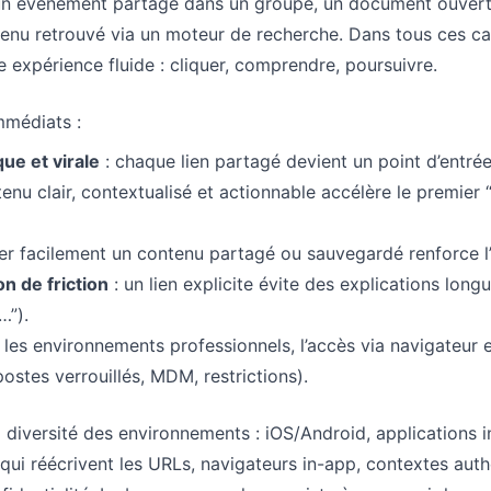
 un événement partagé dans un groupe, un document ouvert
tenu retrouvé via un moteur de recherche. Dans tous ces ca
ne expérience fluide : cliquer, comprendre, poursuivre.
mmédiats :
ue et virale
: chaque lien partagé devient un point d’entrée
enu clair, contextualisé et actionnable accélère le premier 
er facilement un contenu partagé ou sauvegardé renforce l’u
n de friction
: un lien explicite évite des explications long
…”).
 les environnements professionnels, l’accès via navigateur 
ostes verrouillés, MDM, restrictions).
 la diversité des environnements : iOS/Android, applications i
ui réécrivent les URLs, navigateurs in-app, contextes authe