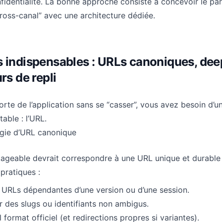
nfidentialité. La bonne approche consiste à concevoir le pa
oss-canal” avec une architecture dédiée.
s indispensables : URLs canoniques, dee
rs de repli
rte de l’application sans se “casser”, vous avez besoin d’u
table : l’URL.
égie d’URL canonique
ageable devrait correspondre à une URL unique et durable
pratiques :
s URLs dépendantes d’une version ou d’une session.
er des slugs ou identifiants non ambigus.
l format officiel (et redirections propres si variantes).