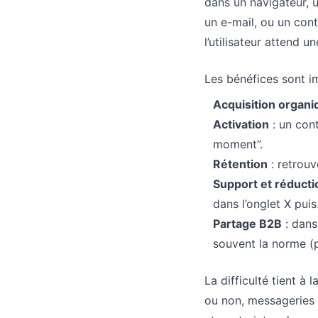
dans un navigateur,
un e-mail, ou un con
l’utilisateur attend u
Les bénéfices sont i
Acquisition organiq
Activation
: un cont
moment”.
Rétention
: retrouv
Support et réductio
dans l’onglet X puis
Partage B2B
: dans
souvent la norme (p
La difficulté tient à
ou non, messageries q