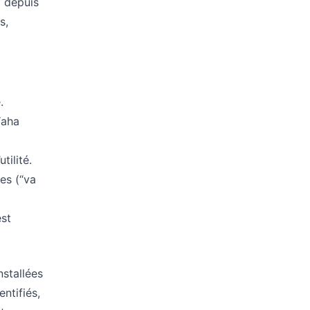
 depuis
s,
.
“aha
tilité.
ues (“va
est
nstallées
ntifiés,