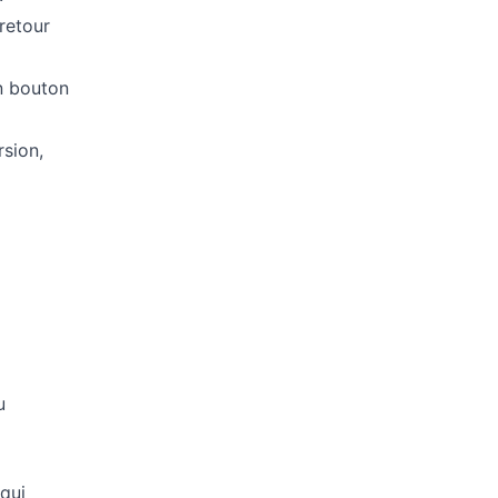
 retour
un bouton
rsion,
u
 qui