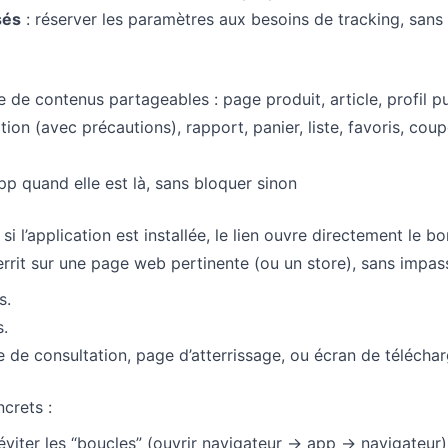
sés
: réserver les paramètres aux besoins de tracking, sans
de contenus partageables : page produit, article, profil pu
on (avec précautions), rapport, panier, liste, favoris, coup
app quand elle est là, sans bloquer sinon
: si l’application est installée, le lien ouvre directement le b
atterrit sur une page web pertinente (ou un store), sans impas
s.
s.
 de consultation, page d’atterrissage, ou écran de télécha
ncrets :
éviter les “boucles” (ouvrir navigateur → app → navigateur)