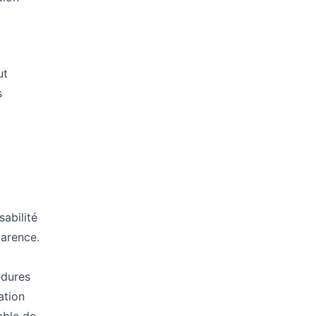
ut
s
abilité
parence.
édures
ation