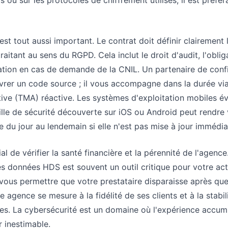
 ou sur les protocoles de chiffrement utilisés, il est préfér
est tout aussi important. Le contrat doit définir clairement 
raitant au sens du RGPD. Cela inclut le droit d'audit, l'oblig
ration en cas de demande de la CNIL. Un partenaire de conf
ivrer un code source ; il vous accompagne dans la durée vi
ive (TMA) réactive. Les systèmes d'exploitation mobiles é
ille de sécurité découverte sur iOS ou Android peut rendre 
e du jour au lendemain si elle n'est pas mise à jour immédi
al de vérifier la santé financière et la pérennité de l'agenc
s données HDS est souvent un outil critique pour votre acti
ous permettre que votre prestataire disparaisse après qu
e agence se mesure à la fidélité de ses clients et à la stabil
es. La cybersécurité est un domaine où l'expérience accum
r inestimable.