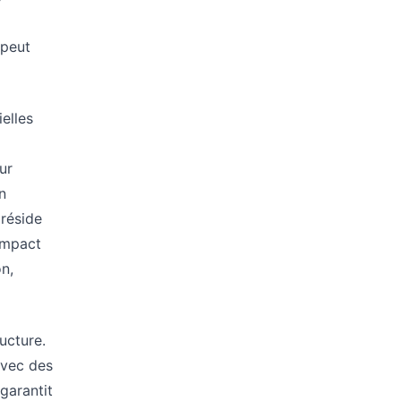
 peut
elles
ur
n
 réside
'impact
n,
ucture.
avec des
garantit