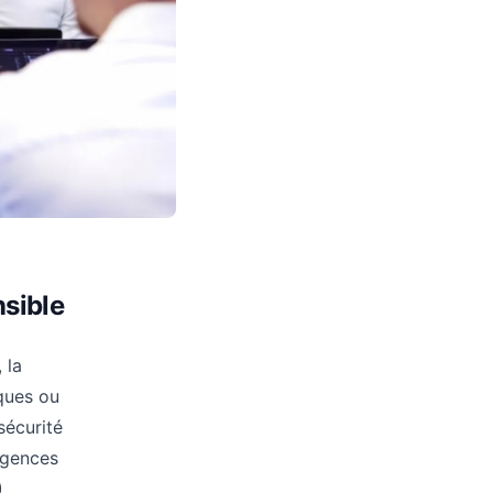
nsible
 la
iques ou
sécurité
agences
)