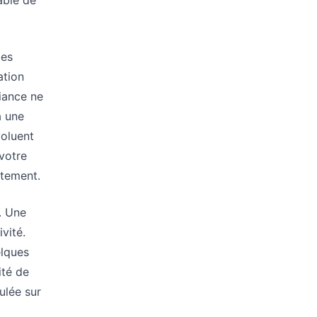
able de
les
ation
iance ne
a une
voluent
votre
atement.
e. Une
vité.
elques
ité de
ulée sur