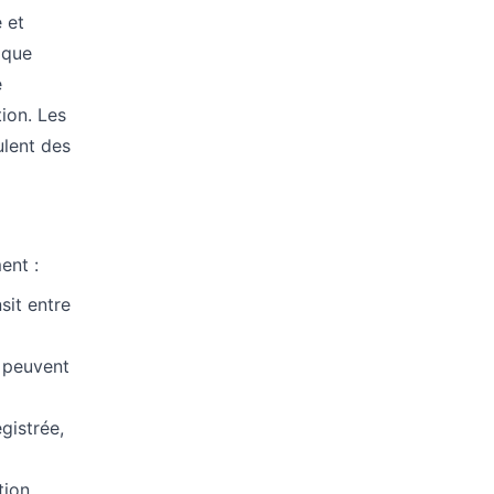
 et
aque
e
ion. Les
ulent des
ent :
sit entre
 peuvent
gistrée,
tion