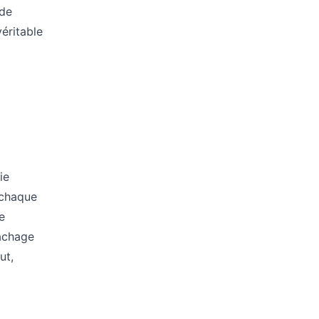
 de
véritable
ie
e chaque
e
hachage
ut,