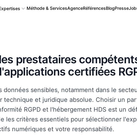
Méthode & Services
Agence
Références
Blog
Presse
Job
Expertises
Application mobile
r les prestataires compétent
Application Web, Logiciel et SAAS
d'applications certifiées R
Back-office, CMS, CRM
s données sensibles, notamment dans le secteur
r technique et juridique absolue. Choisir un pa
Algorithme complexe, Intégration IA
onformité RGPD et l'hébergement HDS est un déf
lle les critères essentiels pour sélectionner l'exp
Autres : API, Serveur IoT, Blockchain...
tifs numériques et votre responsabilité.