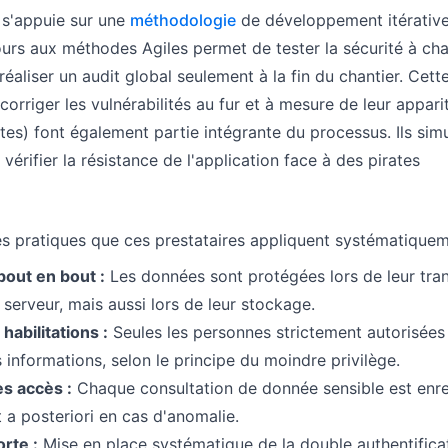
 s'appuie sur une
méthodologie
de développement itérative
ours aux méthodes Agiles permet de tester la sécurité à ch
réaliser un audit global seulement à la fin du chantier. Cett
rriger les vulnérabilités au fur et à mesure de leur apparit
ntes) font également partie intégrante du processus. Ils sim
vérifier la résistance de l'application face à des pirates
s pratiques que ces prestataires appliquent systématiquem
bout en bout :
Les données sont protégées lors de leur tran
 serveur, mais aussi lors de leur stockage.
habilitations :
Seules les personnes strictement autorisées
 informations, selon le principe du moindre privilège.
es accès :
Chaque consultation de donnée sensible est enre
 a posteriori en cas d'anomalie.
orte :
Mise en place systématique de la double authentifica