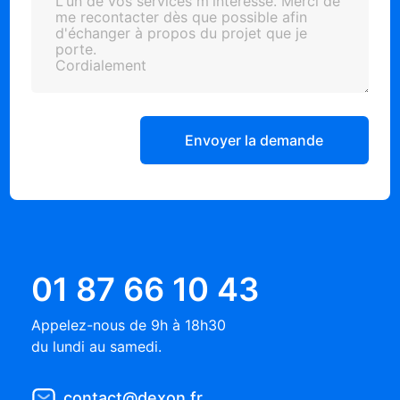
Envoyer la demande
01 87 66 10 43
Appelez-nous de 9h à 18h30
du lundi au samedi.
contact@dexon.fr