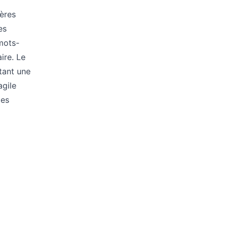
ères
es
mots-
ire. Le
tant une
agile
les