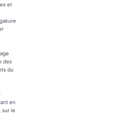
les et
agakure
er
tage
e des
nts du
t
nant en
 sur le