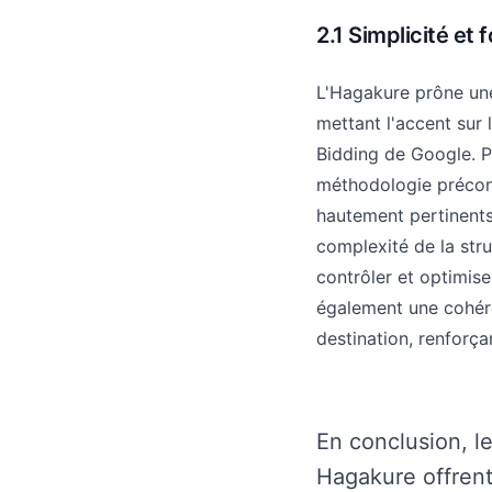
2.1 Simplicité et 
L'Hagakure prône une
mettant l'accent sur 
Bidding de Google. P
méthodologie préconi
hautement pertinents
complexité de la str
contrôler et optimis
également une cohére
destination, renforça
En conclusion, l
Hagakure offren