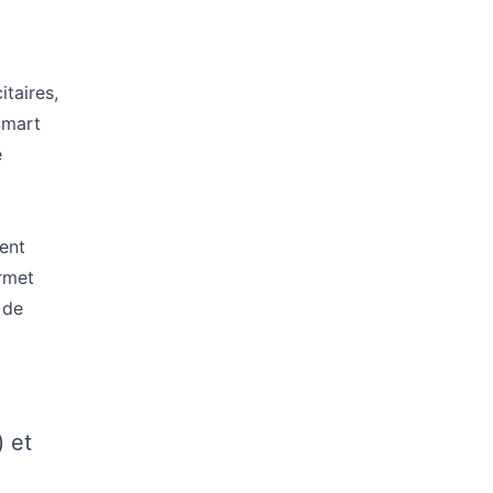
taires,
 Smart
e
ent
ermet
 de
 et