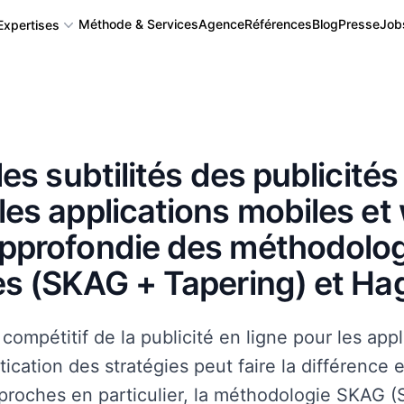
Méthode & Services
Agence
Références
Blog
Presse
Job
Expertises
Application mobile
les subtilités des publicité
Application Web, Logiciel et SAAS
les applications mobiles et
approfondie des méthodolo
Back-office, CMS, CRM
es (SKAG + Tapering) et Ha
Algorithme complexe, Intégration IA
ompétitif de la publicité en ligne pour les app
tication des stratégies peut faire la différence 
Autres : API, Serveur IoT, Blockchain...
proches en particulier, la méthodologie SKAG 