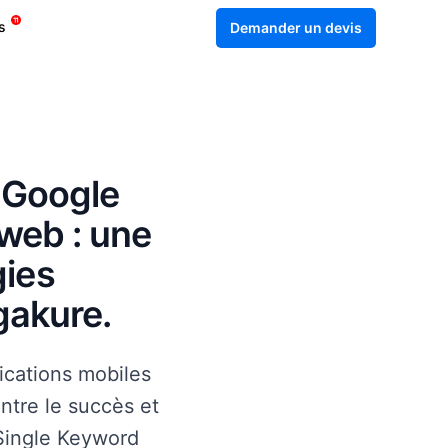
s
Demander un devis
s Google
 web : une
gies
gakure.
lications mobiles
entre le succès et
(Single Keyword