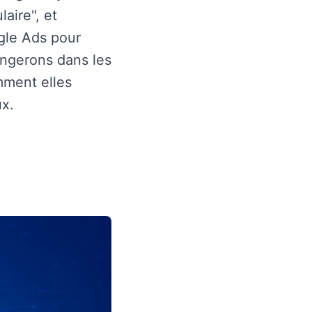
aire", et
ogle Ads pour
ongerons dans les
mment elles
ux.