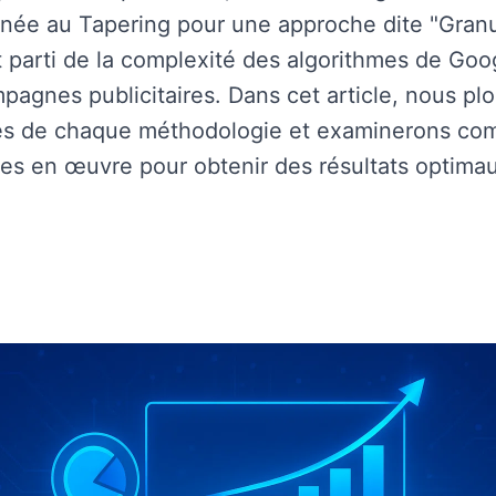
ée au Tapering pour une approche dite "Granul
Audit, Conseil et Stratégie
nt parti de la complexité des algorithmes de Go
mpagnes publicitaires. Dans cet article, nous pl
ues de chaque méthodologie et examinerons co
Appelez-nous au 01 87 66 10 43
es en œuvre pour obtenir des résultats optima