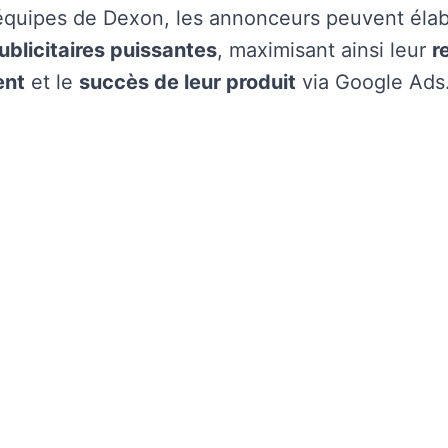
 équipes de Dexon, les annonceurs peuvent éla
ublicitaires puissantes
, maximisant ainsi leur
r
ent
et le
succès de leur produit
via Google Ads
Nos derniers articles
plorez l'univers digital à travers nos articles captivan