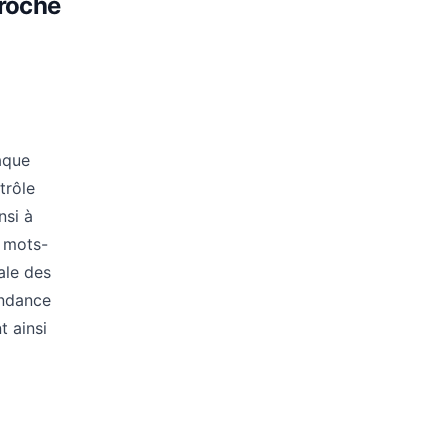
proche
aque
trôle
nsi à
s mots-
ale des
ondance
t ainsi