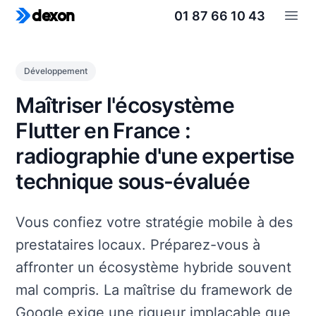
01 87 66 10 43
dexon
Open
Développement
Maîtriser l'écosystème
Flutter en France :
radiographie d'une expertise
technique sous-évaluée
Vous confiez votre stratégie mobile à des
prestataires locaux. Préparez-vous à
affronter un écosystème hybride souvent
mal compris. La maîtrise du framework de
Google exige une rigueur implacable que